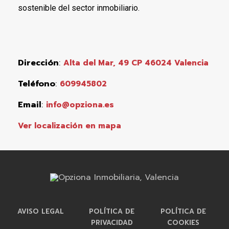
sostenible del sector inmobiliario.
Dirección
:
Alta del Mar, 49 CP 46024 Valencia
Teléfono
:
609945802
Email
:
info@opziona.es
Ver localización en mapa
AVISO LEGAL
POLÍTICA DE
POLÍTICA DE
PRIVACIDAD
COOKIES